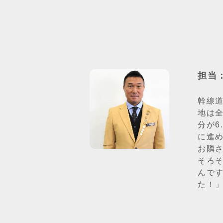
担当
幹線
地は
分が6
に進
お隣
そろ
んで
た！