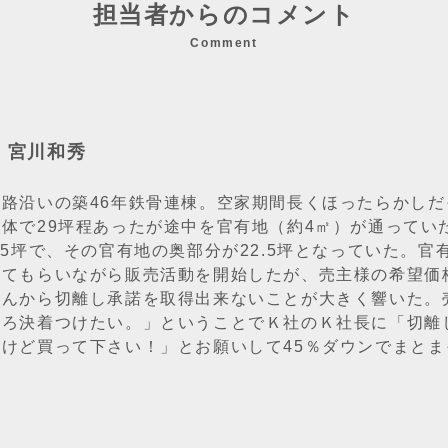
担当者からのコメント
Comment
：宮川和秀
道路沿いの築46年鉄骨連棟。空家期間長くほったらかし
全体で29坪程あったが途中を官有地（約4㎡）が通ってい
.5坪で、その官有地の奥部分が22.5坪となっていた。
めてもらいながら販売活動を開始したが、売主様の希望価
さんから切離し承諾を取得出来ないことが大きく響いた。
そろ決着つけたい。」ということでＫ社のＫ社長に「切離
すけど買って下さい！」とお願いして45％ダウンでまと
」