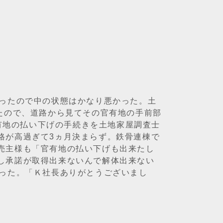
だったので中の状態はかなり悪かった。土
たので、道路から見てその官有地の手前部
官有地の払い下げの手続きを土地家屋調査士
格が高過ぎて3ヵ月決まらず。鉄骨連棟で
売主様も「官有地の払い下げも出来たし
し承諾が取得出来ないんで解体出来ない
まった。「Ｋ社長ありがとうございまし