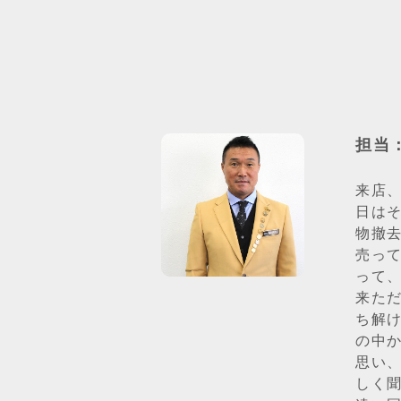
担当
来店
日は
物撤
売っ
って
来た
ち解
の中
思い
しく