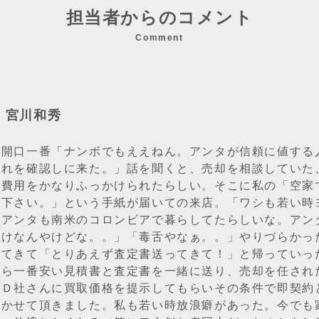
担当者からのコメント
Comment
：宮川和秀
、開口一番「ナンボでもええねん。アンタが信頼に値する
それを確認しに来た。」話を聞くと、売却を相談していた
去費用をかなりふっかけられたらしい。そこに私の「空家
て下さい。」という手紙が届いての来店。「ワシも若い時
、アンタも南米のコロンビアで暮らしてたらしいな。アン
だけなんやけどな。。」「毒舌やなぁ。。」やりづらかっ
けてきて「とりあえず査定書送ってきて！」と帰っていっ
から一番安い見積書と査定書を一緒に送り、売却を任され
、Ｄ社さんに買取価格を提示してもらいその条件で即契約
聞かせて頂きました。私も若い時放浪癖があった。今でも