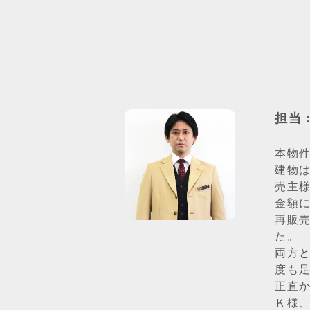
担当
本物
建物
売主
金額
再販
た。
両方
度も
正直
Ｋ様