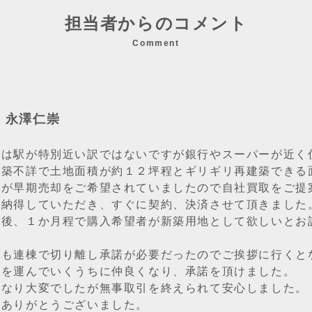
担当者からのコメント
Comment
：永澤仁崇
件は駅が特別近い訳ではないですが銀行やスーパーが近く
は築不詳で土地面積が約１２坪程とギリギリ再建築できる
様が早期売却をご希望されていましたので自社買取をご提
に納得していただき、すぐに契約、決済させて頂きました
売後、１か月程で購入希望者が新築用地として欲しいとお
とも連棟で切り離し承諾が必要だったのでご挨拶に行くと
足を運んでいくうちに仲良くなり、承諾を頂けました。
かなり大変でしたが無事取引を終えられて安心しました。
、ありがとうございました。