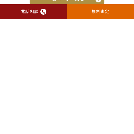
電話相談
無料査定
トップ
当社のお手紙が届いた方
へ
売却実績
売却の流れ
お客様の声
ニュース
コラム
会社概要
物件購入はこちら
よくある質問
個人情報保護方針
お問い合わせ