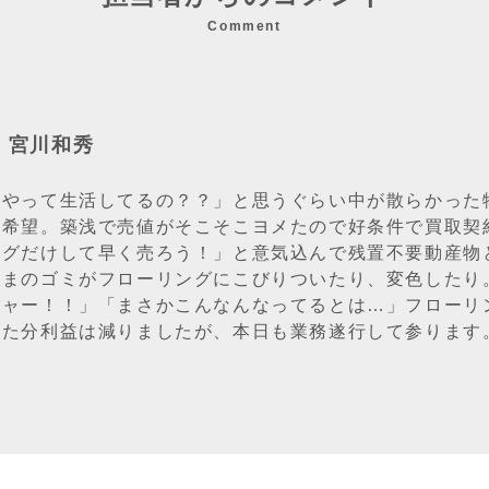
Comment
：宮川和秀
うやって生活してるの？？」と思うぐらい中が散らかった
り希望。築浅で売値がそこそこヨメたので好条件で買取契
ングだけして早く売ろう！」と意気込んで残置不要動産物
ままのゴミがフローリングにこびりついたり、変色したり
チャー！！」「まさかこんなんなってるとは…」フローリ
った分利益は減りましたが、本日も業務遂行して参ります