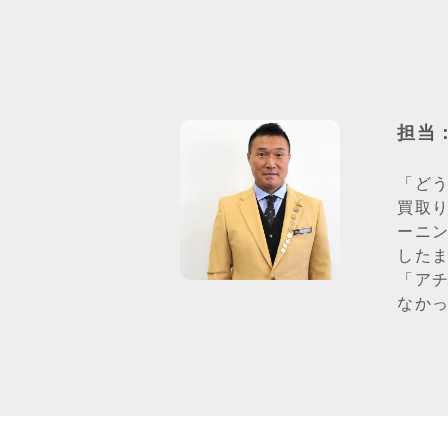
担当
「ど
買取
ーニ
した
「ア
なか