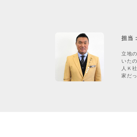
担当
立地
いた
人Ｋ
家だ