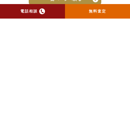
電話相談
無料査定
トップ
当社のお手紙が届いた方
へ
売却実績
売却の流れ
お客様の声
ニュース
コラム
会社概要
物件購入はこちら
よくある質問
個人情報保護方針
お問い合わせ