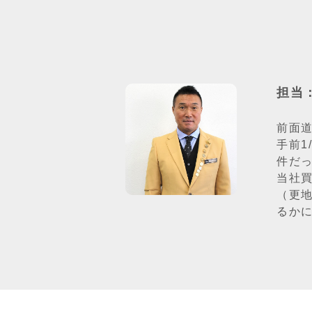
担当
前面道
手前1
件だ
当社
（更
るか