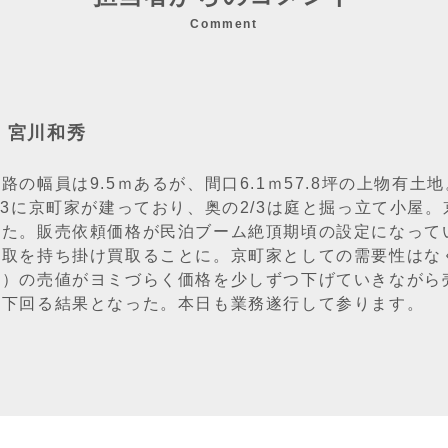
Comment
：宮川和秀
路の幅員は9.5ｍあるが、間口6.1ｍ57.8坪の上物有土地
/3に京町家が建っており、奥の2/3は庭と掘っ立て小屋
った。販売依頼価格が民泊ブーム絶頂期頃の設定になって
買取を持ち掛け買取ることに。京町家としての需要性はな
地）の売値がヨミづらく価格を少しずつ下げていきながら
に下回る結果となった。本日も業務遂行して参ります。