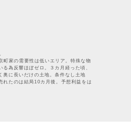
。
。京町家の需要性は低いエリア。特殊な物
いる為反響ほぼゼロ。３カ月経った頃、
く奥に長いだけの土地。条件なし土地
売れたのは結局10カ月後。予想利益をは