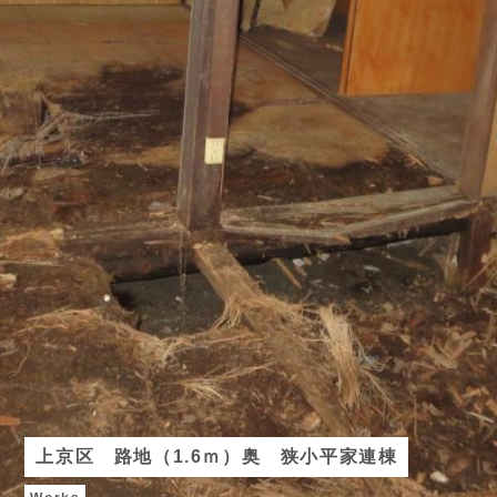
上京区 路地（1.6ｍ）奥 狭小平家連棟