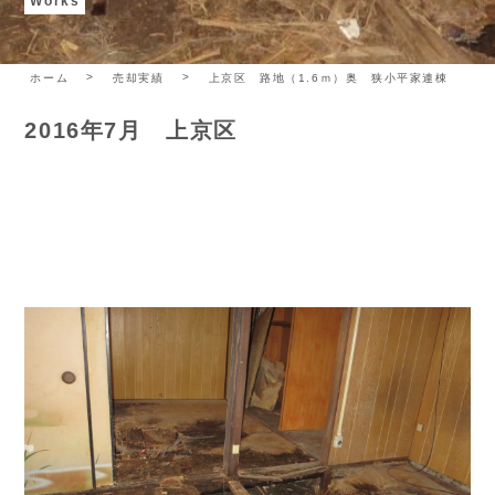
Works
ホーム
売却実績
上京区 路地（1.6ｍ）奥 狭小平家連棟
2016年7月 上京区