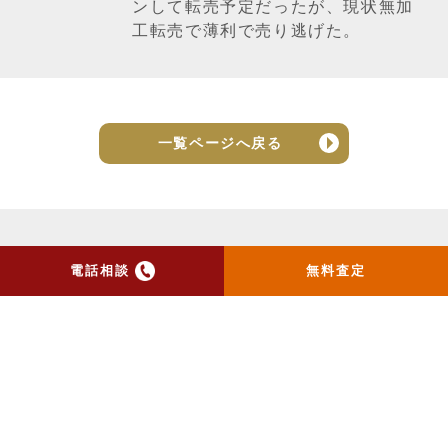
ンして転売予定だったが、現状無加
工転売で薄利で売り逃げた。
一覧ページへ戻る
電話相談
無料査定
トップ
当社のお手紙が届いた方
へ
売却実績
売却の流れ