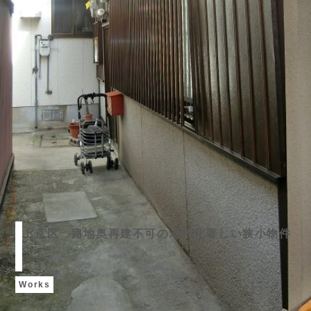
上京区 路地奥再建不可の老朽化著しい狭小物件
Works