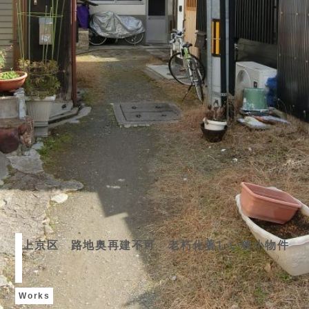
上京区 路地奥再建不可 老朽化著しい狭小物件
Works