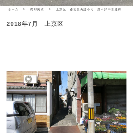
ホーム
売却実績
上京区 路地奥再建不可 築不詳中古連棟
2018年7月 上京区