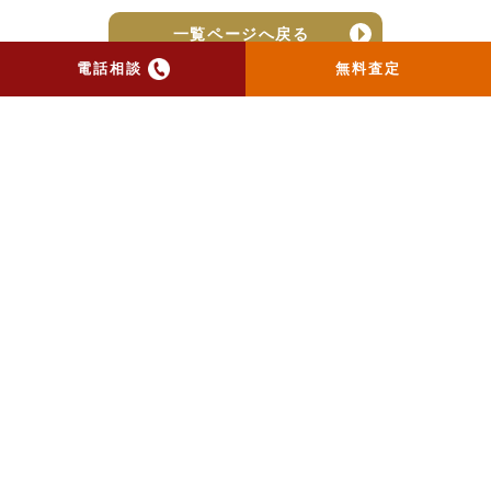
一覧ページへ戻る
電話相談
無料査定
トップ
当社のお手紙が届いた方
へ
売却実績
売却の流れ
お客様の声
ニュース
コラム
会社概要
物件購入はこちら
よくある質問