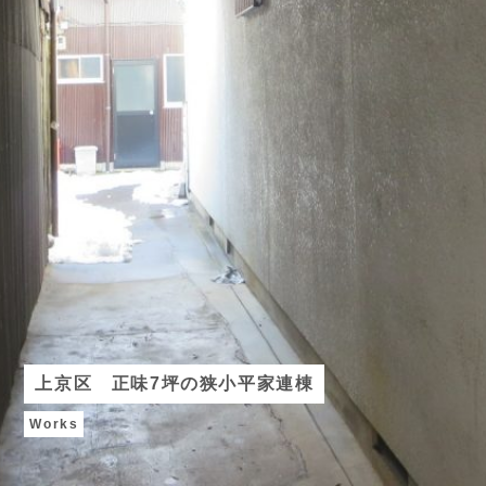
上京区 正味7坪の狭小平家連棟
Works