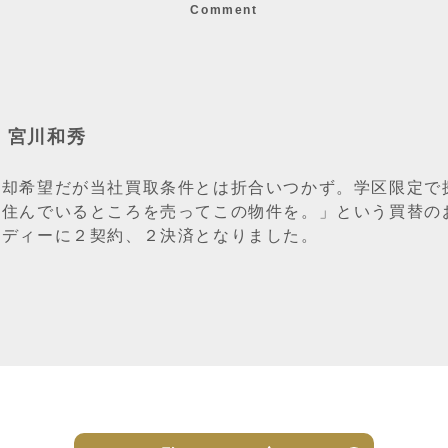
Comment
：宮川和秀
売却希望だが当社買取条件とは折合いつかず。学区限定で
今住んでいるところを売ってこの物件を。」という買替の
ーディーに２契約、２決済となりました。