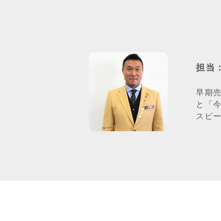
担当
早期
と「
スピ