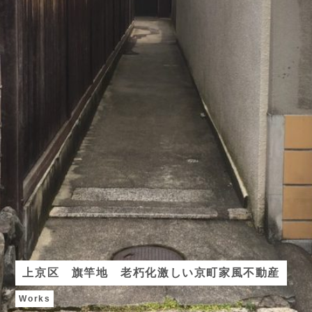
上京区 旗竿地 老朽化激しい京町家風不動産
Works