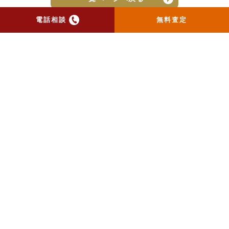
電話相談
無料査定
トップ
当社のお手紙が届いた方
へ
売却実績
売却の流れ
お客様の声
ニュース
コラム
会社概要
物件購入はこちら
よくある質問
個人情報保護方針
お問い合わせ