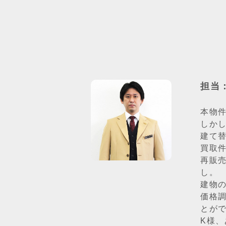
担当
本物
しか
建て
買取
再販
し。
建物
価格
とが
K様