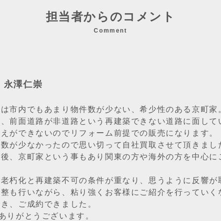
担当者からのコメント
Comment
：永澤仁崇
件は市内でもあまり物件数が少ない、希少性のある京町家
し、前面道路が非道路という再建築できない道路に面して
替えができないのでリフォーム前提での販売になります。
件数が少なかったので思い切って自社買取させて頂きまし
売後、京町家という事もあり関東の方や海外の方を中心に
の老朽化と再建築不可の条件が重なり、思うように反響が
調整も行いながら、粘り強くお客様にご紹介を行っていく
でき、ご成約できました。
、ありがとうございます。