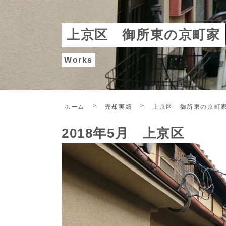
上京区 御所東の京町家
Works
ホーム
売却実績
上京区 御所東の京町
2018年5月 上京区