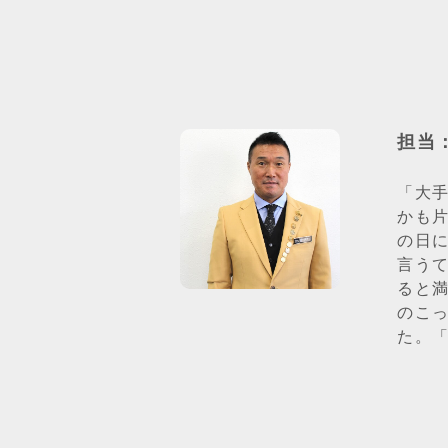
担当
「大
かも
の日
言う
ると
のこ
た。