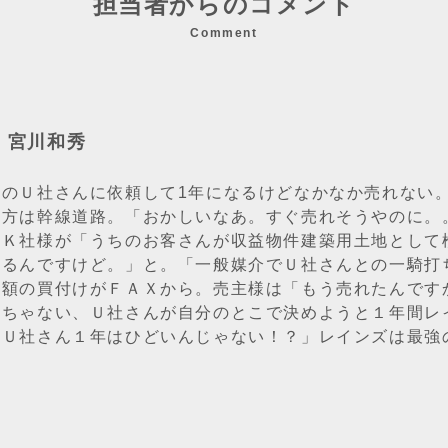
担当者からのコメント
Comment
：宮川和秀
手のＵ社さんに依頼して1年になるけどなかなか売れない
片方は幹線道路。「おかしいなあ。すぐ売れそうやのに。
にＫ社様が「うちのお客さんが収益物件建築用土地として検
てるんですけど。」と。「一般媒介でＵ社さんとの一騎打
満額の買付けがＦＡＸから。売主様は「もう売れたんです
っちゃない、Ｕ社さんが自分のとこで決めようと１年間レ
「Ｕ社さん１年はひどいんじゃない！？」レインズは最強