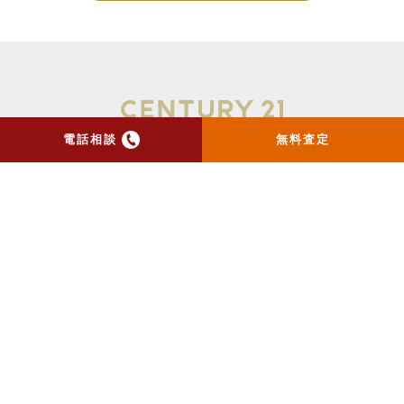
電話相談
無料査定
トップ
当社のお手紙が届いた方
へ
売却実績
売却の流れ
お客様の声
ニュース
コラム
会社概要
物件購入はこちら
よくある質問
個人情報保護方針
お問い合わせ