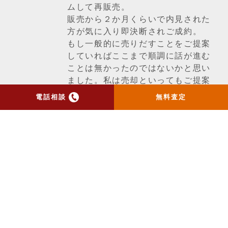
ムして再販売。
販売から２か月くらいで内見された
方が気に入り即決断されご成約。
もし一般的に売りだすことをご提案
していればここまで順調に話が進む
ことは無かったのではないかと思い
ました。私は売却といってもご提案
次第で結果が変わると思っていま
電話相談
無料査定
す。
価格の設定、販売期間、売り出し方
等売却の出口を見据えて動くことが
大事だと改めて思いました。
一覧ページへ戻る