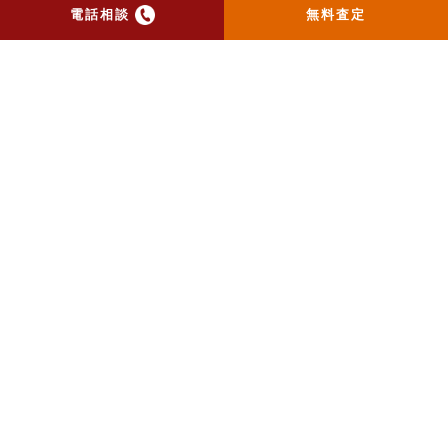
電話相談
無料査定
トップ
当社のお手紙が届いた方
へ
売却実績
売却の流れ
お客様の声
ニュース
コラム
会社概要
物件購入はこちら
よくある質問
個人情報保護方針
お問い合わせ