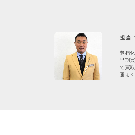
担当
老朽
早期
て買
運よ