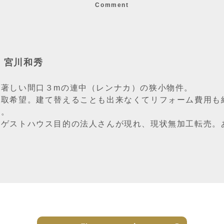
Comment
：宮川和秀
化著しい間口３mの連中（レンナカ）の狭小物件。
買取希望。建て替えることも出来なくてリフォーム費用も
取。
くゲストハウス目的の法人さんが現れ、現状無加工転売。