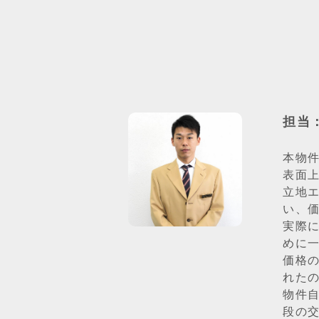
担当
本物件
表面
立地
い、
実際
めに
価格
れた
物件
段の