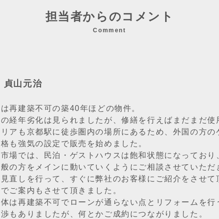
担当者からのコメント
Comment
：貞山元治
は再建築不可の築40年ほどの物件。
上の経年劣化は見られましたが、修繕を行えばまだまだ使
エリアも京都駅に徒歩圏内の場所にあるため、外国の方の
価格も強気の設定で販売を始めました。
に市場では、民泊・ゲストハウスは飽和状態になっており
一般の方をメインに動いていくようにご相談させていただ
の見直しを行って、すぐに弊社のお客様にご紹介をさせて
のでご案内もさせて頂きました。
自体は再建築不可でローンが通らない点とリフォームを行
交渉もありましたが、何とかご成約につながりました。