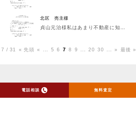
北区 売主様
貞山元治様私はあまり不動産に知識がなかったので非常に助けられました。心から御礼を申します。今後も頑張
7 / 31
« 先頭
«
...
5
6
7
8
9
...
20
30
...
»
最後 
電話相談
無料査定
トップ
当社のお手紙が届いた方
へ
売却実績
売却の流れ