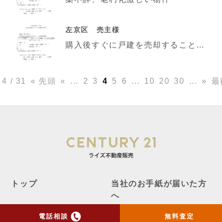
左京区 売主様
購入後すぐに戸建を売却することとなり、できるだけ高く売りたいと考えていました。売り出し価格から1,0
4 / 31
« 先頭
«
...
2
3
4
5
6
...
10
20
30
...
»
最
トップ
当社のお手紙が届いた方
へ
売却実績
売却の流れ
電話相談
無料査定