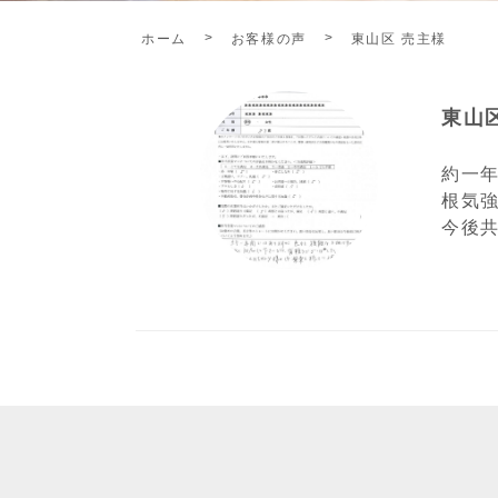
ホーム
お客様の声
東山区 売主様
東山
約一
根気
今後共