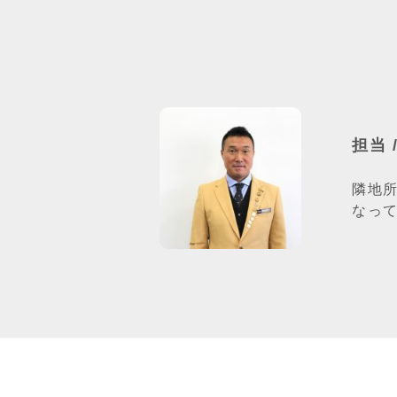
担当 
隣地
なっ