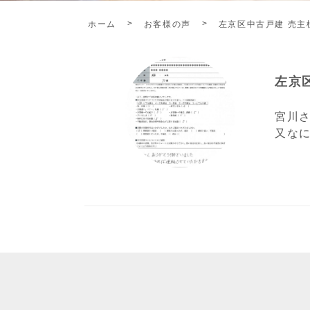
ホーム
お客様の声
左京区中古戸建 売主
左京
宮川
又な