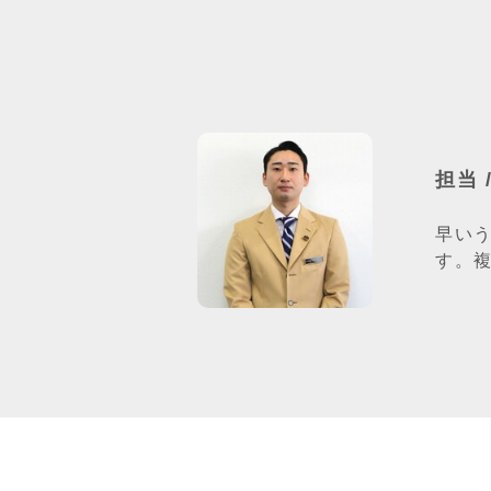
担当 
早い
す。