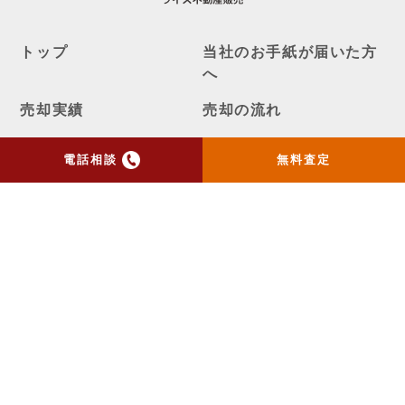
トップ
当社のお手紙が届いた方
へ
売却実績
売却の流れ
お客様の声
ニュース
電話相談
無料査定
コラム
会社概要
物件購入はこちら
よくある質問
個人情報保護方針
お問い合わせ
センチュリー21の加盟店は、すべて独立・自営です。
ライズメディア
不動産一括査定AIシミュレーター
Copyright ©ライズ不動産販売 All Rights Reserved.