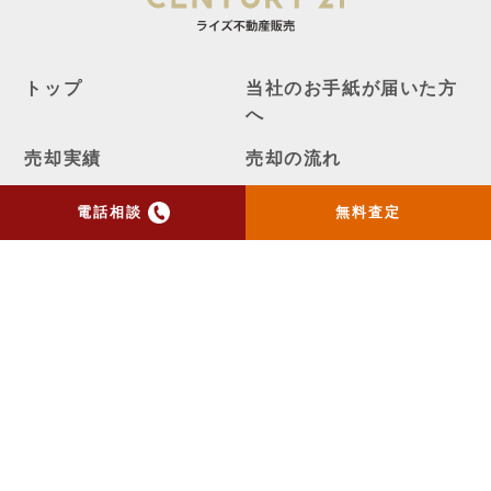
トップ
当社のお手紙が届いた方
へ
売却実績
売却の流れ
お客様の声
ニュース
電話相談
無料査定
コラム
会社概要
物件購入はこちら
よくある質問
個人情報保護方針
お問い合わせ
センチュリー21の加盟店は、すべて独立・自営です。
ライズメディア
不動産一括査定AIシミュレーター
Copyright ©ライズ不動産販売 All Rights Reserved.