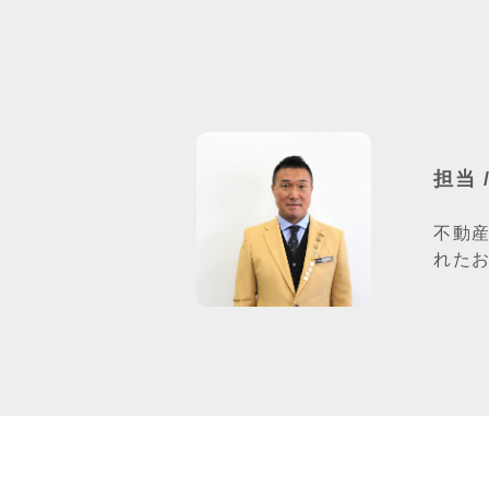
担当 
不動
れた