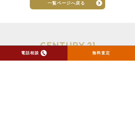
一覧ページへ戻る
電話相談
無料査定
トップ
当社のお手紙が届いた方
へ
売却実績
売却の流れ
お客様の声
ニュース
コラム
会社概要
物件購入はこちら
よくある質問