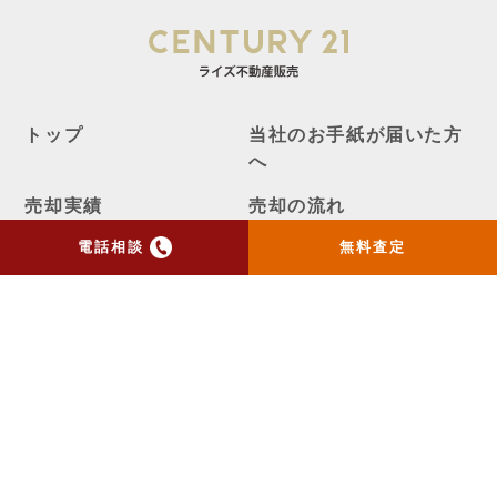
トップ
当社のお手紙が届いた方
へ
売却実績
売却の流れ
電話相談
無料査定
お客様の声
ニュース
コラム
会社概要
物件購入はこちら
よくある質問
個人情報保護方針
お問い合わせ
センチュリー21の加盟店は、すべて独立・自営です。
ライズメディア
不動産一括査定AIシミュレーター