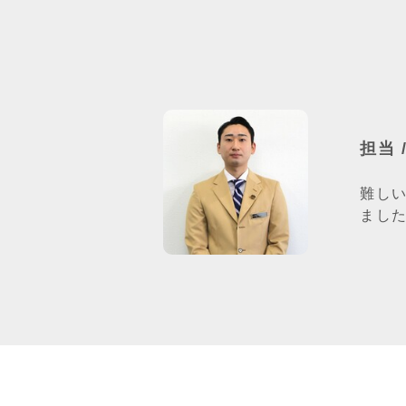
担当 
難し
まし