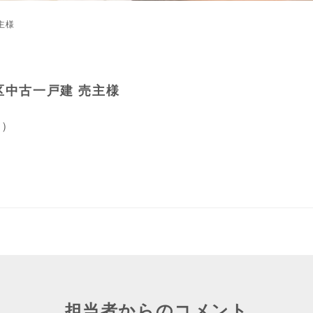
主様
区中古一戸建 売主様
し）
担当者からのコメント