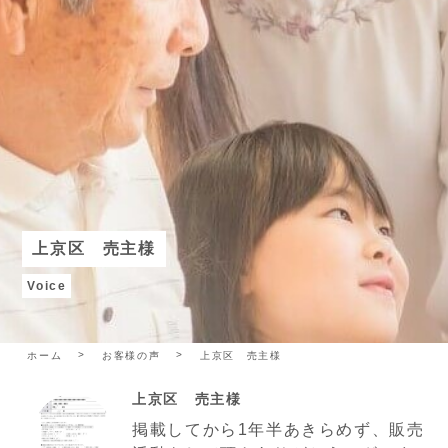
上京区 売主様
Voice
ホーム
お客様の声
上京区 売主様
上京区 売主様
掲載してから1年半あきらめず、販売