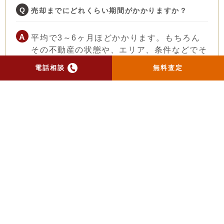
売却までにどれくらい期間がかかりますか？
平均で3～6ヶ月ほどかかります。もちろん
その不動産の状態や、エリア、条件などでそ
の期間は変わります。もし、お急ぎで買主様
電話相談
無料査定
を探しているなど希望がございましたら、ス
タッフへご相談ください。
借地権付建物を売却するにはどうしたらいいです
か？
まず地主に売却を考えていることをお伝えく
ださい。借地契約の内容に変更が生じてしま
うので、勝手に売却するとトラブルになる可
能性がございます。地主への交渉含めて当社
もお手伝いいたしますので、まずはご相談く
ださい。