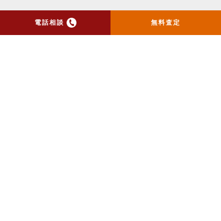
電話相談
無料査定
トップ
当社のお手紙が届いた方
へ
売却実績
売却の流れ
お客様の声
ニュース
コラム
会社概要
物件購入はこちら
よくある質問
個人情報保護方針
お問い合わせ
センチュリー21の加盟店は、すべて独立・自営です。
ライズメディア
不動産一括査定AIシミュレーター
Copyright ©ライズ不動産販売 All Rights Reserved.